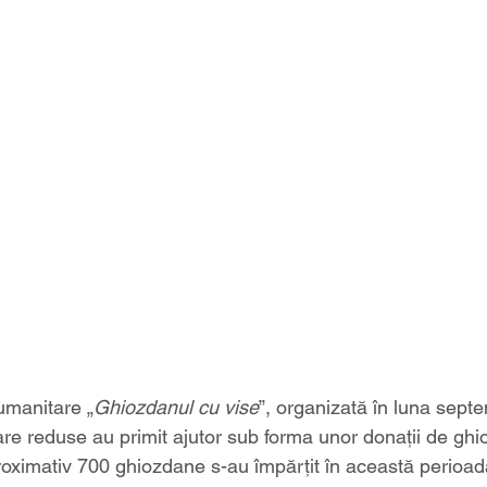
umanitare „
Ghiozdanul cu vise
”, organizată în luna septem
ciare reduse au primit ajutor sub forma unor donații de ghi
roximativ 700 ghiozdane s-au împărțit în această perioad