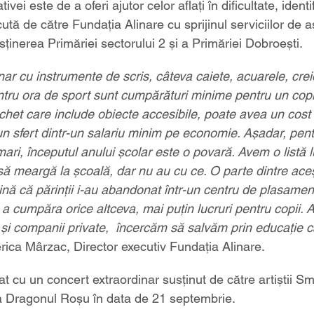
tivei este de a oferi ajutor celor aflați în dificultate, identi
ăcută de către Fundația Alinare cu sprijinul serviciilor de a
usținerea Primăriei sectorului 2 și a Primăriei Dobroești.
r cu instrumente de scris, câteva caiete, acuarele, crei
tru ora de sport sunt cumpărături minime pentru un copi
chet care include obiecte accesibile, poate avea un cost î
un sfert dintr-un salariu minim pe economie. Aşadar, pentr
mari, începutul anului şcolar este o povară. Avem o listă 
 să meargă la școală, dar nu au cu ce. O parte dintre aceș
vină că părinții i-au abandonat într-un centru de plasamen
 a cumpăra orice altceva, mai puțin lucruri pentru copii. A
li și companii private,  încercăm să salvăm prin educație c
lerica Mârzac, Director executiv Fundația Alinare.
 cu un concert extraordinar susținut de către artiștii Sm
a Dragonul Roșu în data de 21 septembrie.