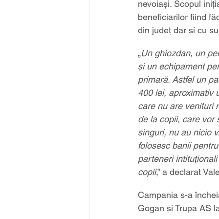
nevoiași. Scopul iniția
beneficiarilor fiind f
din județ dar și cu s
„
Un ghiozdan, un pena
şi un echipament pen
primară. Astfel un pa
400 lei, aproximativ 
care nu are venituri 
de la copii, care vor
singuri, nu au nicio 
folosesc banii pentru
parteneri intituționa
copii
,” a declarat Va
Campania s-a încheiat
Gogan şi Trupa AS l