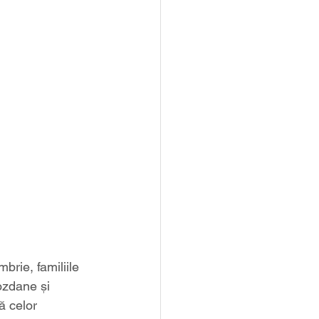
brie, familiile 
ozdane și 
ă celor 