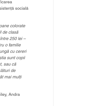
ficarea 
sistență socială 
oane colorate 
l de clasă 
ntre 250 lei – 
u o familie 
lungă cu cereri 
tia sunt copii 
t, sau că 
lături de 
ât mai mulți 
iley, Andra 