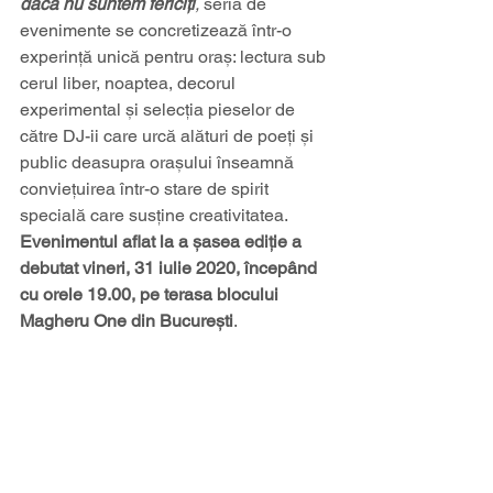
dacă nu suntem fericiți
, 
seria de 
evenimente se concretizează într-o 
experință unică pentru oraș: lectura sub 
cerul liber, noaptea, decorul 
experimental și selecția pieselor de 
către DJ-ii care urcă alături de poeți și 
public deasupra orașului înseamnă 
conviețuirea într-o stare de spirit 
specială care susține creativitatea.
Evenimentul aflat la a șasea ediție a 
debutat vineri, 31 iulie 2020, începând 
cu orele 19.00, pe terasa blocului 
Magheru One din București
.