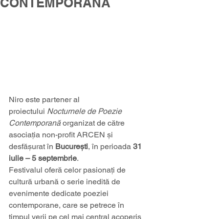
CONTEMPORANĂ
Niro este partener al 
proiectului 
Nocturnele de Poezie 
Contemporană
 organizat de către 
asociația non-profit ARCEN și 
desfășurat în 
București
, în perioada 
31 
iulie – 5 septembrie
.
Festivalul oferă celor pasionați de 
cultură urbană o serie inedită de 
evenimente dedicate poeziei 
contemporane, care se petrece în 
timpul verii pe cel mai central acoperiș 