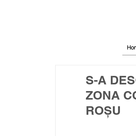
Ho
S-A DES
ZONA C
ROȘU