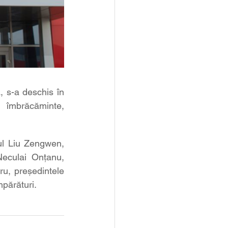
 s-a deschis în 
 îmbrăcăminte, 
l Liu Zengwen, 
eculai Onțanu, 
u, președintele 
mpărături.