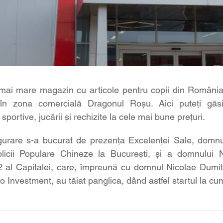
mai mare magazin cu articole pentru copii din România,
în zona comercială Dragonul Roşu. Aici puteți găsi
 sportive, jucării şi rechizite la cele mai bune prețuri.
ugurare s-a bucurat de prezența Excelenței Sale, domnu
icii Populare Chineze la București, și a domnului N
2 al Capitalei, care, împreună cu domnul Nicolae Dumitr
o Investment, au tăiat panglica, dând astfel startul la cu