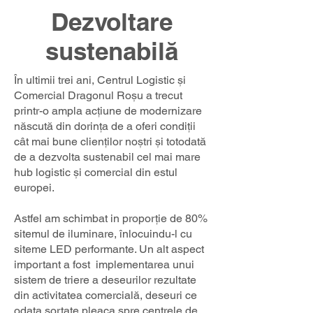
Dezvoltare
sustenabilă
În ultimii trei ani, Centrul Logistic și
Comercial Dragonul Roșu a trecut
printr-o ampla acțiune de modernizare
născută din dorința de a oferi condiții
cât mai bune clienților noștri și totodată
de a dezvolta sustenabil cel mai mare
hub logistic și comercial din estul
europei.
Astfel am schimbat in proporție de 80%
sitemul de iluminare, înlocuindu-l cu
siteme LED performante. Un alt aspect
important a fost implementarea unui
sistem de triere a deseurilor rezultate
din activitatea comercială, deseuri ce
odata sortate pleaca spre centrele de