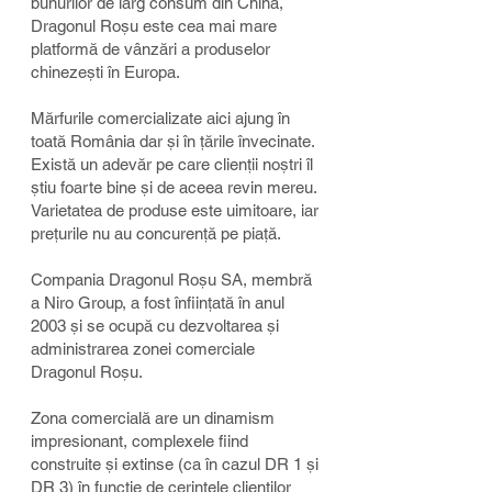
bunurilor de larg consum din China,
Dragonul Roșu este cea mai mare
platformă de vânzări a produselor
chinezești în Europa.
Mărfurile comercializate aici ajung în
toată România dar și în țările învecinate.
Există un adevăr pe care clienții noştri îl
ştiu foarte bine şi de aceea revin mereu.
Varietatea de produse este uimitoare, iar
prețurile nu au concurenţă pe piaţă.
Compania Dragonul Roșu SA, membră
a Niro Group, a fost înființată în anul
2003 și se ocupă cu dezvoltarea și
administrarea zonei comerciale
Dragonul Roșu.
Zona comercială are un dinamism
impresionant, complexele fiind
construite și extinse (ca în cazul DR 1 și
DR 3) în funcție de cerințele clienților