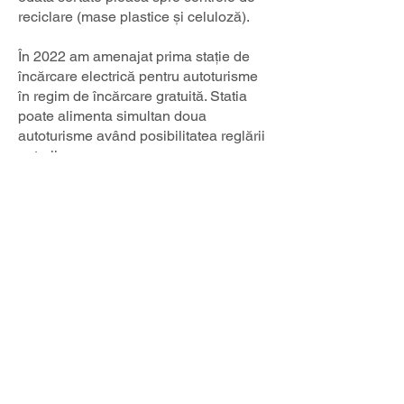
reciclare (mase plastice și celuloză).
În 2022 am amenajat prima stație de
încărcare electrică pentru autoturisme
în regim de încărcare gratuită. Statia
poate alimenta simultan doua
autoturisme având posibilitatea reglării
puterii .
În ianuarie 2023 am început instalarea
primelor doua module de panouri
voltaice cu o putere instalata de 428
KW / modul. Acestea vor produce câte
531 MWh. Instalarea acestora se face
pe cladirea Dragonul Roșu nr.1 și va
acoperi consumul acesteia în proporție
de 90%. În următorii doi ani ne-am
propus instalarea a încă șase module
asemănătoare ce vor acoperi necesarul
energetic al întregului centru logistic și