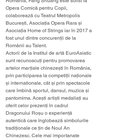
România, Fang Shuang este solist la 
Opera Comică pentru Copii, 
colaborează cu Teatrul Metropolis 
București, Asociația Opera Rara și 
Asociația Home of Strings iar în 2017 a 
fost unul dintre concurenții de la 
Românii au Talent.
Actorii de la Institul de artă EuroAsiatic 
sunt recunoscuți pentru promovarea 
artelor marțiale chinezești în România, 
prin participarea la competiții naționale 
și internationale, cât și prin spectacole 
care îmbină sportul, dansul, muzica și 
pantomima. Acești artiști medaliați au 
oferit celor prezenți în cadrul 
Dragonului Roșu o experiență 
autentică care înglobează simbolurile 
tradiționale ce țin de Noul An 
Chinezesc. Cele mai importanate 