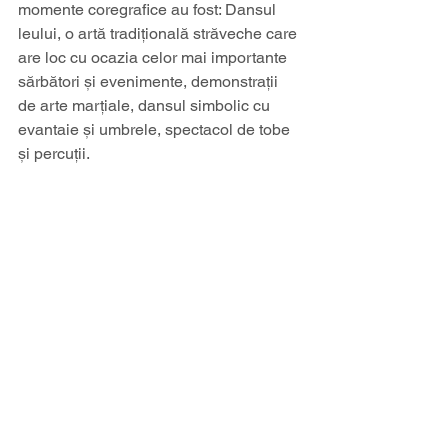
momente coregrafice au fost: Dansul 
leului, o artă tradiţională străveche care 
are loc cu ocazia celor mai importante 
sărbători şi evenimente, demonstrații 
de arte marțiale, dansul simbolic cu 
evantaie și umbrele, spectacol de tobe 
și percuții.
Happy Chinese New Year!
Afișează-le pe toate
Postări recente