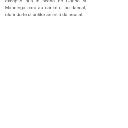
exceptie pus in scena de Corina si 
Mandinga care au cantat si au dansat, 
oferindu-le clientilor amintiri de neuitat.
Afișează-le pe toate
Postări recente