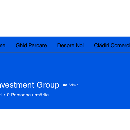
me
Ghid Parcare
Despre Noi
Clădiri Comerc
Investment Group
Admin
stment Group
i
0
Persoane urmărite